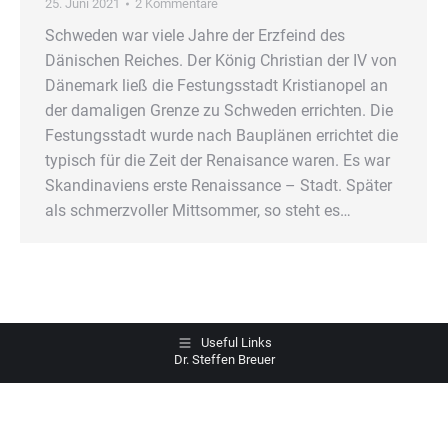
25. Juni 2021
2 Kommentare
Schweden war viele Jahre der Erzfeind des
Dänischen Reiches. Der König Christian der IV von
Dänemark ließ die Festungsstadt Kristianopel an
der damaligen Grenze zu Schweden errichten. Die
Festungsstadt wurde nach Bauplänen errichtet die
typisch für die Zeit der Renaisance waren. Es war
Skandinaviens erste Renaissance – Stadt. Später
als schmerzvoller Mittsommer, so steht es…
Useful Links
Dr. Steffen Breuer