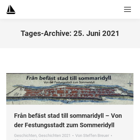
Tages-Archive:
25. Juni 2021
Från befäst stad till sommaridyll – Von
der Festungsstadt zum Sommeridyll
Geschichten
,
Geschichten 2021
Von
Steffen Breuer