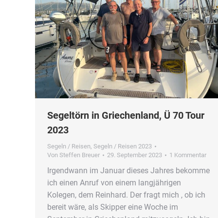
Segeltörn in Griechenland, Ü 70 Tour
2023
Segeln / Reisen
,
Segeln / Reisen 2023
Von
Steffen Breuer
29. September 2023
1 Kommentar
Irgendwann im Januar dieses Jahres bekomme
ich einen Anruf von einem langjährigen
Kolegen, dem Reinhard. Der fragt mich , ob ich
bereit wäre, als Skipper eine Woche im