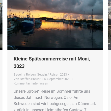
Kleine Spätsommerreise mit Moni,
2023
Segeln / Reisen
,
Segeln / Reisen 2023
Von
Steffen Breuer
5. September 2023
Kommentar hinterlassen
Unsere „große“ Reise im Sommer führte uns
dieses Jahr nach Norwegen, Oslo. An
Schweden sind wir hochgesegelt, an Dänemark
zurück in unseren Heimathafen Gustow. 7