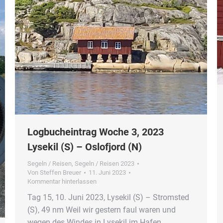
Logbucheintrag Woche 3, 2023
Lysekil (S) – Oslofjord (N)
Segeln / Reisen
,
Segeln / Reisen 2023
Von
Steffen Breuer
11. Juni 2023
Kommentar hinterlassen
Tag 15, 10. Juni 2023, Lysekil (S) – Stromsted
(S), 49 nm Weil wir gestern faul waren und
wegen des Windes in Lysekil im Hafen