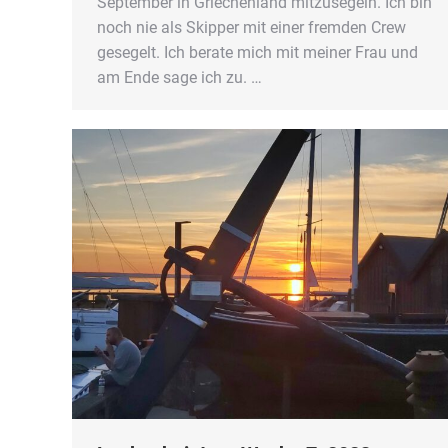
September in Griechenland mitzusegeln. Ich bin
noch nie als Skipper mit einer fremden Crew
gesegelt. Ich berate mich mit meiner Frau und
am Ende sage ich zu. …