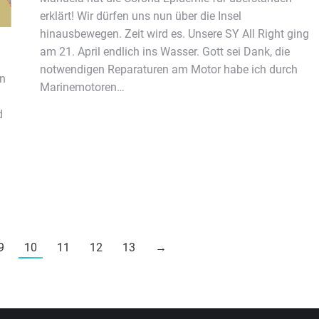
erklärt! Wir dürfen uns nun über die Insel
hinausbewegen. Zeit wird es. Unsere SY All Right ging
am 21. April endlich ins Wasser. Gott sei Dank, die
notwendigen Reparaturen am Motor habe ich durch
an
Marinemotoren…
d
9
10
11
12
13
→