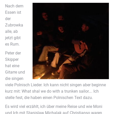
Nach dem
Essen ist
der
Zubrowka
alle, ab
jetzt gibt
es Rum.
Peter der
Skipper
hat eine
Gitarre und
die singen
viele Polnisch Lieder. Ich kann nicht singen aber beginne
kurz mit: What shal we do with a trunken sailor…. Ich
stelle fest, die haben einen Polnischen Text dazu.
Es wird viel erzählt, ich über meine Reise und wie Moni
und Ich mit Stanislaw Michalak auf Christianso waren