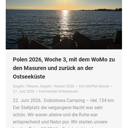
Polen 2026, Woche 3, mit dem WoMo zu
den Masuren und zurück an der
Ostseeküste
Segeln / Reisen
,
Segeln / Reisen 2026
Von
Steffen Breuer
27. Juni 2026
Kommentar hinterlassen
22. Juni 2026, Dobistowa Camping – Hel, 154 km
Der Stellplatz die vergangene Nacht war sehr
schön. Wir waren alleine und die Ruhe war
entsprechend und Natur pur. Wir starten unsere