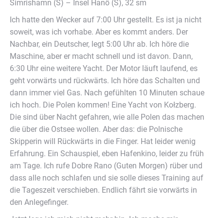
einer kurzen Geschichte über Hanö.
In der Hafenkneipe nehme ich nach der Wanderung ein
Bier. Die Kneipe ist nicht mehr schön wie früher. Sie wird
geführt von Immigranten, ich zähle 4 und auf einer Bank 4
Kinder mit Mobiltelefonen, irgendwas aus dem Nahen
Osten. Alles dunkelhäutig rundherum. Der blonde
schwedischer Stereotyp kommt in die Minderzahl. Bleiben
also nicht alle Flüchtlinge in Deutschland. Ein paar
kommen auch nach Norden durch. Irgendwann werden
die dann auch die Kneipen der Inuit bewirtschaften. Ich
kann gar nicht lachen.
Also beende ich den Kneipengang. Ich gehe aufs Schiff,
baue meinen Gasgrill an und grille mir ein Rindersteak
und Maiskolben. Dazu reiche ich mir Rosé.
Gute Nacht dann 22:00 Uhr.
Simrishamn bleibt zurück