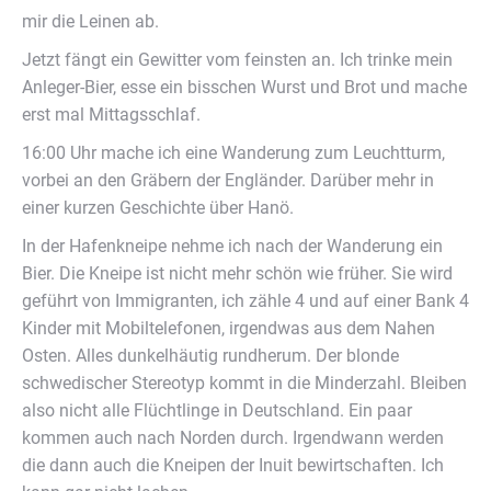
Tag 7
, 11.Juli 2019
Insel Hanö (S)- Karlskrona (S), 33 sm
Der Wecker Klingelt 7:00 Uhr. Rundherum schläft noch
alles. Die Sonne scheint. Ich gehe zum Duschen, das ist
ein paar Schritte auf der anderen Seite des Hafens. Ich
komme zurück zum Schiff. Das Schiff Steuerbord und
auch das Backbord im Päckchen schlafen. Das kann ja
heiter werden. Ich wollte 9:00 Uhr ablegen. Na erst mal
Wunde verarzten und dann Frühstück.
8:30 Uhr tut sich was auf dem Nachbarschiff. Das ist das
kritische für mich an steuerbord um wegzukommen.
Obwohl seine „Manschaft“ (Frau und Sohn) noch schläft,
bietet er an sein Schiff zu verholen, wenn ich rückwärts
aus dem Päckchenausdampfe. Gesagt getan, 8:45 Uhr
habe ich abgelegt.
Kein Wind als ich aus dem Hafen ausfahre und westwärts