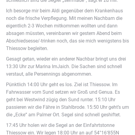
schließlich sind die Segler „selfmade“, sagt er zu mir.
Ich besorge mir beim Aldi gegenüber dem Krankenhaus
noch die frische Verpflegung. Mit meinen Nachbarn die
eigentlich 2-3 Wochen mitkommen wollten und dann
absagen müssten, vereinbaren wir gestern Abend beim
Abschiedsesse/-trinken noch, das sie mich wenigstens bis
Thiessow begleiten.
Gesagt getan, wieder ein anderer Nachbar bringt uns drei
13:30 Uhr zur Marina ImJaich. Die Sachen sind schnell
verstaut, alle Persennings abgenommen.
Pünktlich 14:00 Uhr geht es los. Ziel ist Thiessow. Im
Fahrwasser vom Sund setzen wir Groß und Genua. Es
geht bei Westwind zügig den Sund runter. 15:10 Uhr
passieren wir die Fähre in Stahlbrode. 15:50 Uhr geht’s um
die „Ecke“ am Palmer Ort. Segel sind schnell geshiftet.
17:45 Uhr holen wir die Segel an der Einfahrtstonne
Thiessow ein. Wir legen 18:00 Uhr an auf 54°16‘855N