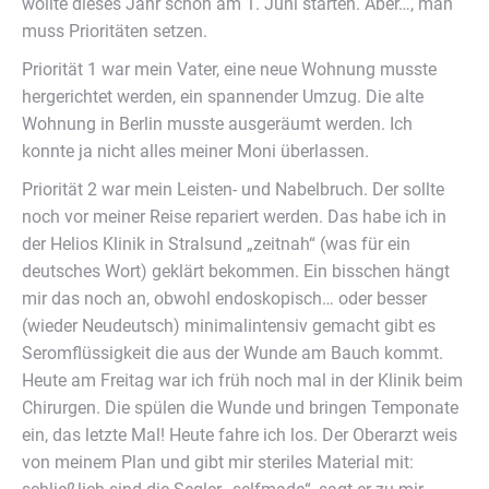
wollte dieses Jahr schon am 1. Juni starten. Aber…, man
muss Prioritäten setzen.
Priorität 1 war mein Vater, eine neue Wohnung musste
hergerichtet werden, ein spannender Umzug. Die alte
Wohnung in Berlin musste ausgeräumt werden. Ich
konnte ja nicht alles meiner Moni überlassen.
Priorität 2 war mein Leisten- und Nabelbruch. Der sollte
noch vor meiner Reise repariert werden. Das habe ich in
der Helios Klinik in Stralsund „zeitnah“ (was für ein
deutsches Wort) geklärt bekommen. Ein bisschen hängt
mir das noch an, obwohl endoskopisch… oder besser
(wieder Neudeutsch) minimalintensiv gemacht gibt es
Seromflüssigkeit die aus der Wunde am Bauch kommt.
Heute am Freitag war ich früh noch mal in der Klinik beim
Chirurgen. Die spülen die Wunde und bringen Temponate
ein, das letzte Mal! Heute fahre ich los. Der Oberarzt weis
von meinem Plan und gibt mir steriles Material mit: