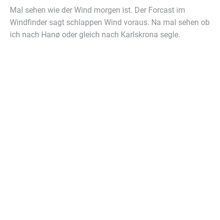
Mal sehen wie der Wind morgen ist. Der Forcast im
Windfinder sagt schlappen Wind voraus. Na mal sehen ob
ich nach Hanø oder gleich nach Karlskrona segle.
Logbucheintrag
Tag 6
, 10.Juli 2019
Simrishamn (S) – Insel Hanö (S), 32 sm
Ich hatte den Wecker auf 7:00 Uhr gestellt. Es ist ja nicht
soweit, was ich vorhabe. Aber es kommt anders. Der
Nachbar, ein Deutscher, legt 5:00 Uhr ab. Ich höre die
Maschine, aber er macht schnell und ist davon. Dann,
6:30 Uhr eine weitere Yacht. Der Motor läuft laufend, es
geht vorwärts und rückwärts. Ich höre das Schalten und