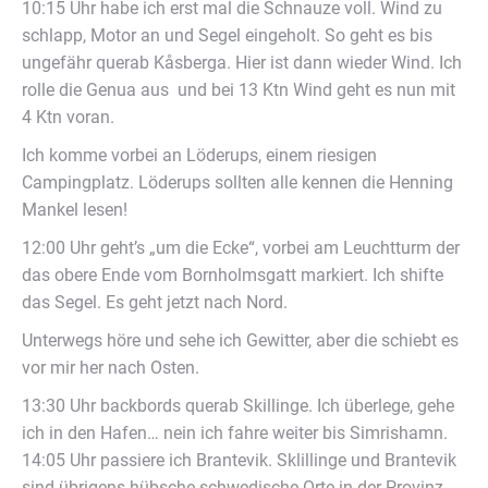
10:15 Uhr habe ich erst mal die Schnauze voll. Wind zu
schlapp, Motor an und Segel eingeholt. So geht es bis
ungefähr querab Kåsberga. Hier ist dann wieder Wind. Ich
rolle die Genua aus und bei 13 Ktn Wind geht es nun mit
4 Ktn voran.
Ich komme vorbei an Löderups, einem riesigen
Campingplatz. Löderups sollten alle kennen die Henning
Mankel lesen!
12:00 Uhr geht’s „um die Ecke“, vorbei am Leuchtturm der
das obere Ende vom Bornholmsgatt markiert. Ich shifte
das Segel. Es geht jetzt nach Nord.
Unterwegs höre und sehe ich Gewitter, aber die schiebt es
vor mir her nach Osten.
13:30 Uhr backbords querab Skillinge. Ich überlege, gehe
ich in den Hafen… nein ich fahre weiter bis Simrishamn.
14:05 Uhr passiere ich Brantevik. Sklillinge und Brantevik
sind übrigens hübsche schwedische Orte in der Provinz