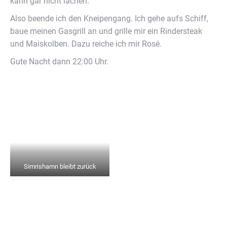
um di Insel nach Norden absetze. Bis 10:45 Uhr geht es
also unter Maschine. Ich habe keine Eile und so tuckere
ich die ersten 9 Meilen mit 4,5 Ktn dahin.
10:45 Uhr dann Wind SW, 9 Ktn, Zeit für die Genua. Ich
mache die Maschine aus und es geht bis in die Schären
mit 3 Ktn ü.G. unter Genua.
Hier, am Schäreneingang wird es anders. Der Wind frischt
ein bisschen auf und ich muss meinen Kurs jetzt nach Ost
ändern. Ich setze jetzt auch das Groß. Prima, das Schiff
zieht an. Ich mache jetzt 5 Ktn Fahrt ü.G.
13:50 Uhr geht der Kurs jetzt wieder nördlicher, Richtung
Brücke Hassalobron. Das letzte Stück hole ich die Genua
ein und starte den Motor. Die Brücke öffnet nur zur vollen
Stunde und ich will die Brückenöffnung der Drehbrücke
15:00 Uhr schaffen. Vor der Brücke dann das Groß runter
und 15:05 Uhr habe ich die Brücke hinter mir.