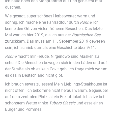
Ich baue noch das Klappfahrrad auf und gehe erst mal
duschen.
Wie gesagt, super schönes Herbstwetter, warm und
sonnig. Ich mache eine Fahrradtour durch
R
ønne
. Ich
kenne den Ort von vielen früheren Besuchen. Das letzte
Mal war ich hier 2019, als ich aus der
Bottnischen See
zurückkam. Das muss am 11. September 2019 gewesen
sein, ich schrieb damals eine Geschichte über 9/11.
R
ønne
macht mir Freude. Nirgendwo sind Masken zu
sehen! Die Menschen bewegen sich in den Läden und auf
der Straße als ob es kein Covit gab. Ich frage mich warum
es das in Deutschland nicht gibt.
Ich brauch etwas zu essen! Mein Lieblings-Steakhouse ist
nicht offen. Ich bekomme nicht heraus warum. Gegenüber
auf dem zentralen Platz ist ein Freiluftlokal. Ich sitze bei
schönstem Wetter trinke
Tuborg Classic
und esse einen
Burger und Pommes.