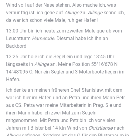
Wind voll auf der Nase stehen. Also mache ich, was
vernünftig ist: ich gehe auf
Allinge
zu.
Allinge
kenne ich,
da war ich schon viele Male, ruhiger Hafen!
13:00 Uhr bin ich heute zum zweiten Male querab vom
Leuchtturm
Hamerode
. Diesmal habe ich ihn an
Backbord.
13:25 Uhr hole ich die Segel ein und lege 13:45 Uhr
längsseits in
Allinge
an. Meine Position 55°16‘678 N
14°48‘095 O. Nur ein Segler und 3 Motorboote liegen im
Hafen.
Ich denke an meinen früheren Chef Stanislaw, mit dem
war ich hier im Hafen und an Petra und ihren Mann Petr
aus CS. Petra war meine Mitarbeiterin in Prag. Sie und
ihren Mann habe ich zwei Mal zum Segeln
mitgenommen. Mit Petra und Petr bin ich vor vielen
Jahren mit Blister bei 14 ktn Wind von
Christians
ø
nach
Allinge
geflogen. Seitdem ist das O für den Blisterbaum in