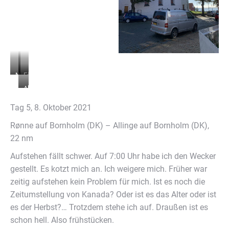
Nebel
Fähre
kommt
taucht
Abendstimmung
auf
auf,
aus
Tag 5, 8. Oktober 2021
dem
Rønne auf Bornholm (DK) – Allinge auf Bornholm (DK),
Nichts
22 nm
Aufstehen fällt schwer. Auf 7:00 Uhr habe ich den Wecker
gestellt. Es kotzt mich an. Ich weigere mich. Früher war
zeitig aufstehen kein Problem für mich. Ist es noch die
Zeitumstellung von Kanada? Oder ist es das Alter oder ist
es der Herbst?… Trotzdem stehe ich auf. Draußen ist es
schon hell. Also frühstücken.