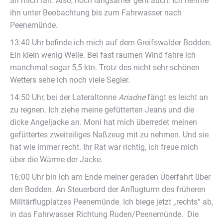
an mich ran. Also, noch langsamer geht auch. Ich nehme
ihn unter Beobachtung bis zum Fahrwasser nach
Peenemünde.
13:40 Uhr befinde ich mich auf dem Greifswalder Bodden.
Ein klein wenig Welle. Bei fast raumen Wind fahre ich
manchmal sogar 5,5 ktn. Trotz des nicht sehr schönen
Wetters sehe ich noch viele Segler.
14:50 Uhr, bei der Lateraltonne
Ariadne
fängt es leicht an
zu regnen. Ich ziehe meine gefütterten Jeans und die
dicke Angeljacke an. Moni hat mich überredet meinen
gefüttertes zweiteiliges Naßzeug mit zu nehmen. Und sie
hat wie immer recht. Ihr Rat war richtig, ich freue mich
über die Wärme der Jacke.
16:00 Uhr bin ich am Ende meiner geraden Überfahrt über
den Bodden. An Steuerbord der Anflugturm des früheren
Militärflugplatzes Peenemünde. Ich biege jetzt „rechts“ ab,
in das Fahrwasser Richtung Ruden/Peenemünde. Die