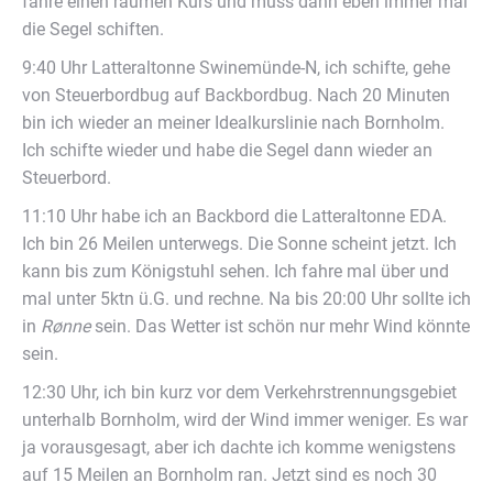
fahre einen raumen Kurs und muss dann eben immer mal
die Segel schiften.
9:40 Uhr Latteraltonne Swinemünde-N, ich schifte, gehe
von Steuerbordbug auf Backbordbug. Nach 20 Minuten
bin ich wieder an meiner Idealkurslinie nach Bornholm.
Ich schifte wieder und habe die Segel dann wieder an
Steuerbord.
11:10 Uhr habe ich an Backbord die Latteraltonne EDA.
Ich bin 26 Meilen unterwegs. Die Sonne scheint jetzt. Ich
kann bis zum Königstuhl sehen. Ich fahre mal über und
mal unter 5ktn ü.G. und rechne. Na bis 20:00 Uhr sollte ich
in
R
ønne
sein. Das Wetter ist schön nur mehr Wind könnte
sein.
12:30 Uhr, ich bin kurz vor dem Verkehrstrennungsgebiet
unterhalb Bornholm, wird der Wind immer weniger. Es war
ja vorausgesagt, aber ich dachte ich komme wenigstens
auf 15 Meilen an Bornholm ran. Jetzt sind es noch 30