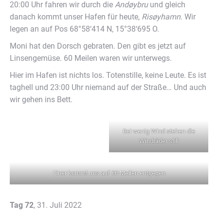
20:00 Uhr fahren wir durch die
And
øybru
und gleich
danach kommt unser Hafen für heute,
Ris
øyhamn
. Wir
legen an auf Pos 68°58‘414 N, 15°38‘695 O.
Moni hat den Dorsch gebraten. Den gibt es jetzt auf
Linsengemüse. 60 Meilen waren wir unterwegs.
Hier im Hafen ist nichts los. Totenstille, keine Leute. Es ist
taghell und 23:00 Uhr niemand auf der Straße… Und auch
wir gehen ins Bett.
Bei wenig Wind stehen die
Windräder still
Einer kommt uns auf 60 Meilen entgegen
Tag 72
, 31. Juli 2022