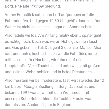
uns. Wir machen eine Fahrradtour, 12 km von hier ist
Borg, eine alte
Vikinger
Siedlung.
Vorher Frühstück satt, dann Luft aufpumpen auf die
Fahrradreifen. Und gegen 10:30 Uhr geht’s dann los. Das
Wetter ist nicht so schlecht, sogar die Sonne scheint!
Also radeln wir los. Am Anfang relativ eben… später geht
es richtig hoch. Doch was wir an Höhe gewinnen lässt
uns Gas geben ins Tal. Das geht 3 oder vier Mal so. Also
rauf und runter, hoch schieben wir die Fahrräder, runter
rollt es super. Der Nachteil, wir fahren auf der
Hauptstraße. Viele Touristen sind unterwegs mit großen
und kleinen Wohnmobilen und in beide Richtungen.
Also meistern wir bei moderatem, fast Herbstwetter, die 12
km bis zur
Vikinger
Siedlung in Borg. Das Ziel ist uns
bekannt, 1997 waren wir mit dem Wohnmobil mit
unserem Sohn Robert hier… die Tochter Frauke war
damals zum Austauschjahr in England.