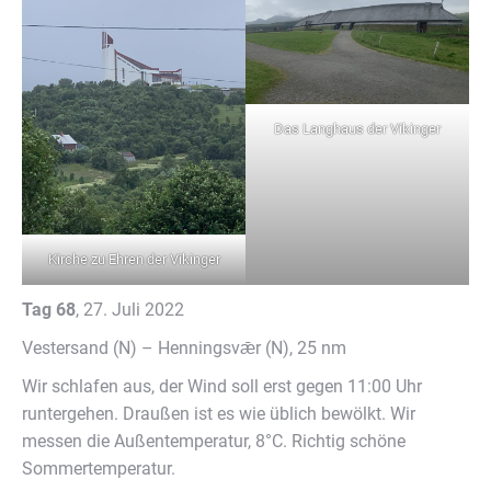
Das Langhaus der Vikinger
Kirche zu Ehren der Vikinger
Tag 68
, 27. Juli 2022
Vestersand (N) – Henningsvǣr (N), 25 nm
Wir schlafen aus, der Wind soll erst gegen 11:00 Uhr
runtergehen. Draußen ist es wie üblich bewölkt. Wir
messen die Außentemperatur, 8°C. Richtig schöne
Sommertemperatur.