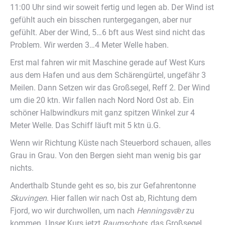
11:00 Uhr sind wir soweit fertig und legen ab. Der Wind ist
gefühlt auch ein bisschen runtergegangen, aber nur
gefühlt. Aber der Wind, 5…6 bft aus West sind nicht das
Problem. Wir werden 3…4 Meter Welle haben.
Erst mal fahren wir mit Maschine gerade auf West Kurs
aus dem Hafen und aus dem Schärengürtel, ungefähr 3
Meilen. Dann Setzen wir das Großsegel, Reff 2. Der Wind
um die 20 ktn. Wir fallen nach Nord Nord Ost ab. Ein
schöner Halbwindkurs mit ganz spitzen Winkel zur 4
Meter Welle. Das Schiff läuft mit 5 ktn ü.G.
Wenn wir Richtung Küste nach Steuerbord schauen, alles
Grau in Grau. Von den Bergen sieht man wenig bis gar
nichts.
Anderthalb Stunde geht es so, bis zur Gefahrentonne
Skuvingen
. Hier fallen wir nach Ost ab, Richtung dem
Fjord, wo wir durchwollen, um nach
Henningsvǣr
zu
kommen. Unser Kurs jetzt
Raumschots
, das Großsegel