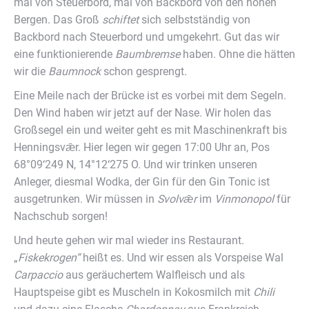
mal von Steuerbord, mal von Backbord von den hohen
Bergen. Das Groß
schiftet
sich selbstständig von
Backbord nach Steuerbord und umgekehrt. Gut das wir
eine funktionierende
Baumbremse
haben. Ohne die hätten
wir die
Baumnock
schon gesprengt.
Eine Meile nach der Brücke ist es vorbei mit dem Segeln.
Den Wind haben wir jetzt auf der Nase. Wir holen das
Großsegel ein und weiter geht es mit Maschinenkraft bis
Henningsvǣr. Hier legen wir gegen 17:00 Uhr an, Pos
68°09‘249 N, 14°12‘275 O. Und wir trinken unseren
Anleger, diesmal Wodka, der Gin für den Gin Tonic ist
ausgetrunken. Wir müssen in
Svolv
ǣr
im
Vinmonopol
für
Nachschub sorgen!
Und heute gehen wir mal wieder ins Restaurant.
„
Fiskekrogen“
heißt es. Und wir essen als Vorspeise Wal
Carpaccio
aus geräuchertem Walfleisch und als
Hauptspeise gibt es Muscheln in Kokosmilch mit
Chili