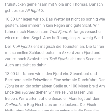
frühstücken gemeinsam mit Viola und Thomas. Danach
geht es zur
All Right 2.
10:30 Uhr legen wir ab. Das Wetter ist nicht so sonnig wie
gestern, aber immerhin kein Regen und gute Sicht. Wir
fahren nach Norden zum
Troll Fjord
. Anfangs versuchen
wir es mit dem Segel. Aber hoffnungslos, zu wenig Wind.
Der
Troll Fjord
zieht magisch die Touristen an. Die fahren
mit schnellen Schlauchboten im Akkord zum Fjord und
zurück nach Svolvǣr. Im
Troll Fjord
sieht man Seeadler.
Auch uns zieht es dahin.
13:00 Uhr fahren wir in den Fjord ein. Steuerbord und
Backbord steile Felswände. Eine schmale Durchfahrt. Der
Fjord
ist an der schmalsten Stelle nur 100 Meter breit! Am
Ende des
Fjordes
drehen wir Kreise und lassen uns
treiben. Wir warten auf die Seeadler. Moni legt auf dem
Freibord
am Bug Fisch aus um zu locken… Der Fisch
bleibt ohne Wirkung, aber dann sehen wir die Seeadler