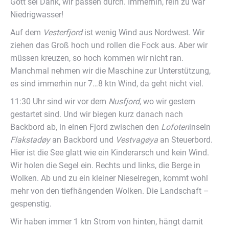
Gott sei Dank, wir passen durch. Immerhin, rein zu war
Niedrigwasser!
Auf dem
Vesterfjord
ist wenig Wind aus Nordwest. Wir
ziehen das Groß hoch und rollen die Fock aus. Aber wir
müssen kreuzen, so hoch kommen wir nicht ran.
Manchmal nehmen wir die Maschine zur Unterstützung,
es sind immerhin nur 7…8 ktn Wind, da geht nicht viel.
11:30 Uhr sind wir vor dem
Nusfjord
, wo wir gestern
gestartet sind. Und wir biegen kurz danach nach
Backbord ab, in einen Fjord zwischen den
Lofoten
inseln
Flakstad
øy
an Backbord und
Vestvag
øya
an Steuerbord.
Hier ist die See glatt wie ein Kinderarsch und kein Wind.
Wir holen die Segel ein. Rechts und links, die Berge in
Wolken. Ab und zu ein kleiner Nieselregen, kommt wohl
mehr von den tiefhängenden Wolken. Die Landschaft –
gespenstig.
Wir haben immer 1 ktn Strom von hinten, hängt damit