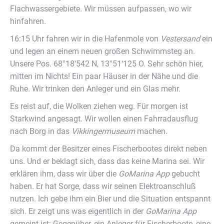
Flachwassergebiete. Wir müssen aufpassen, wo wir
hinfahren.
16:15 Uhr fahren wir in die Hafenmole von
Vestersand
ein
und legen an einem neuen großen Schwimmsteg an.
Unsere Pos. 68°18‘542 N, 13°51‘125 O. Sehr schön hier,
mitten im Nichts! Ein paar Häuser in der Nähe und die
Ruhe. Wir trinken den Anleger und ein Glas mehr.
Es reist auf, die Wolken ziehen weg. Für morgen ist
Starkwind angesagt. Wir wollen einen Fahrradausflug
nach Borg in das
Vikkingermuseum
machen.
Da kommt der Besitzer eines Fischerbootes direkt neben
uns. Und er beklagt sich, dass das keine Marina sei. Wir
erklären ihm, dass wir über die
GoMarina App
gebucht
haben. Er hat Sorge, dass wir seinen Elektroanschluß
nutzen. Ich gebe ihm ein Bier und die Situation entspannt
sich. Er zeigt uns was eigentlich in der
GoMarina App
gemeint ist: Gegenüber, ein Anleger für Fischerboote, eine