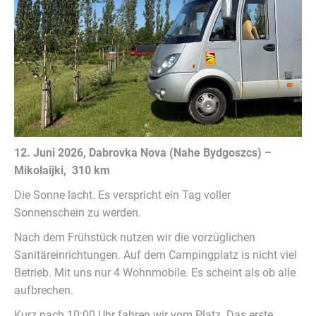
12. Juni 2026, Dabrovka Nova (Nahe Bydgoszcs) –
Mikolaijki, 310 km
Die Sonne lacht. Es verspricht ein Tag voller
Sonnenschein zu werden.
Nach dem Frühstück nutzen wir die vorzüglichen
Sanitäreinrichtungen. Auf dem Campingplatz is nicht viel
Betrieb. Mit uns nur 4 Wohnmobile. Es scheint als ob alle
aufbrechen.
Kurz nach 10:00 Uhr fahren wir vom Platz. Das erste